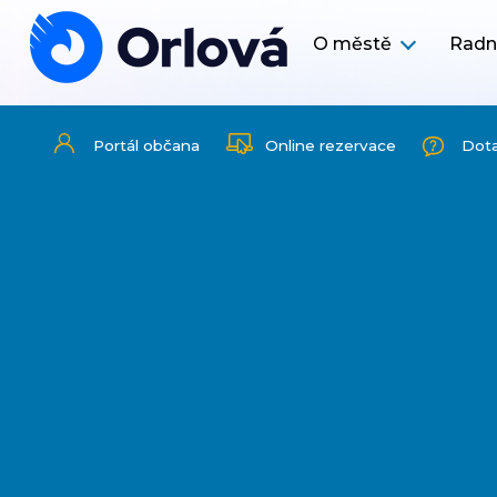
O městě
Radn
Portál občana
Online rezervace
Dot