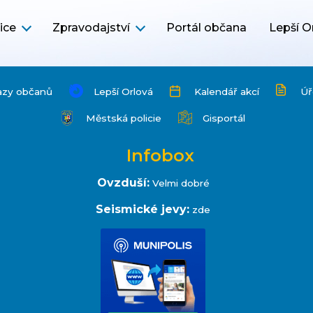
ice
Zpravodajství
Portál občana
Lepší O
azy občanů
Lepší Orlová
Kalendář akcí
Úř
Městská policie
Gisportál
Infobox
Ovzduší:
Velmi dobré
Seismické jevy:
zde