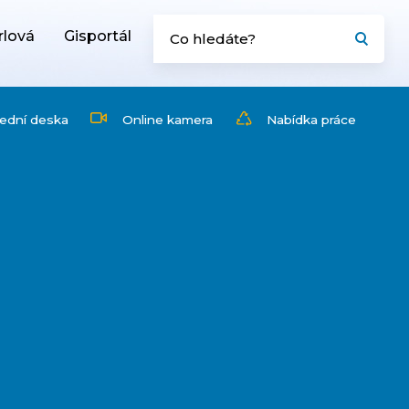
rlová
Gisportál
ední deska
Online kamera
Nabídka práce