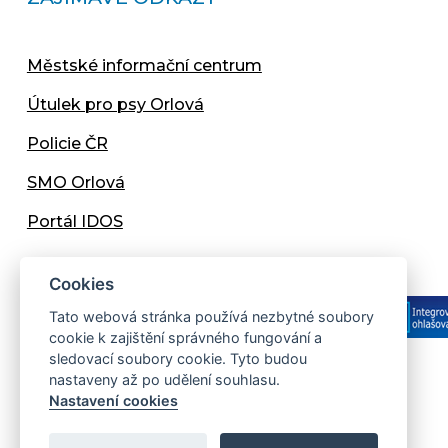
Městské informační centrum
Útulek pro psy Orlová
Policie ČR
SMO Orlová
Portál IDOS
Cookies
Tato webová stránka používá nezbytné soubory
cookie k zajištění správného fungování a
sledovací soubory cookie. Tyto budou
nastaveny až po udělení souhlasu.
Copyright © 2013 - 2026 Městský úřad Orlová
Nastavení cookies
Prohlášení přístupnosti