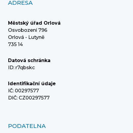
ADRESA
Městský úřad Orlová
Osvobození 796
Orlová - Lutyně
735 14
Datová schránka
ID: r7qbskc
Identifikační údaje
IČ: 00297577
DIČ: CZ00297577
PODATELNA