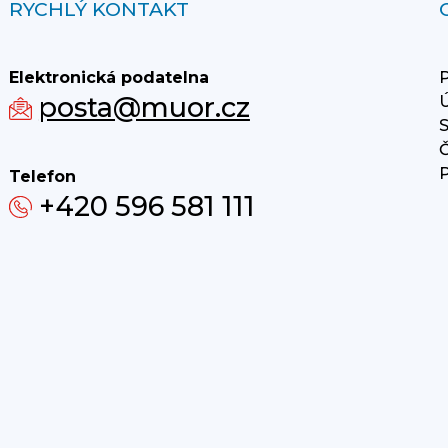
RYCHLÝ KONTAKT
Elektronická podatelna
P
posta@muor.cz
Ú
S
Č
P
Telefon
+420 596 581 111