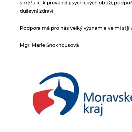
směřující k prevenci psychických obtíží, podp
duševní zdraví.
Podpora má pro nás velký význam a velmi si jí 
Mgr. Marie Šnokhousová