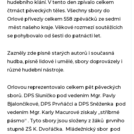
hudebního klání. V tento den zpívalo celkem
čtrnáct pěveckých těles. Všechny sbory do
Orlové přivezly celkem 558 zpěváčků ze sedmi
měst našeho kraje. Věkové rozmezí soutěžících
se pohybovalo od šesti do patnácti let.
Zazněly zde písně starých autorů i současná
hudba, písně lidové i umělé, sbory doprovázely i
různé hudební nástroje.
Orlovou reprezentovalo celkem pět pěveckých
sborů. DPS Sluníčko pod vedením Mgr. Pavly
Bjalončíkové, DPS Prvňáčci a DPS Sněženka pod
vedením Mgr. Karly Macurové získaly „stříbrné
pásmo“ . Tyto sbory jsou složeny z žáků prvního
stupně ZŠ K. Dvořáčka. Mládežnický sbor pod