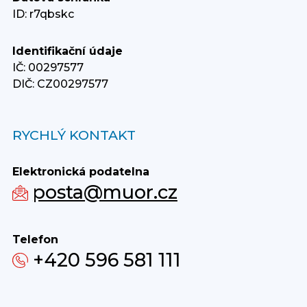
ID: r7qbskc
Identifikační údaje
IČ: 00297577
DIČ: CZ00297577
RYCHLÝ KONTAKT
Elektronická podatelna
posta@muor.cz
Telefon
+420 596 581 111