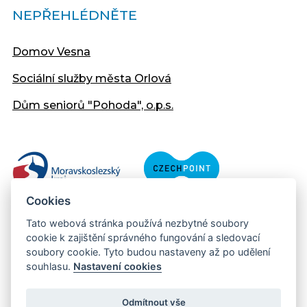
NEPŘEHLÉDNĚTE
Domov Vesna
Sociální služby města Orlová
Dům seniorů "Pohoda", o.p.s.
Cookies
Tato webová stránka používá nezbytné soubory
cookie k zajištění správného fungování a sledovací
soubory cookie. Tyto budou nastaveny až po udělení
souhlasu.
Nastavení cookies
Copyright © 2013 - 2026 Městský úřad Orlová
Prohlášení přístupnosti
Odmítnout vše