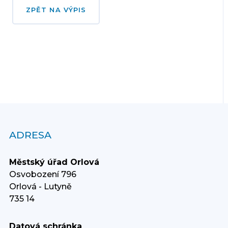
ZPĚT NA VÝPIS
ADRESA
Městský úřad Orlová
Osvobození 796
Orlová - Lutyně
735 14
Datová schránka