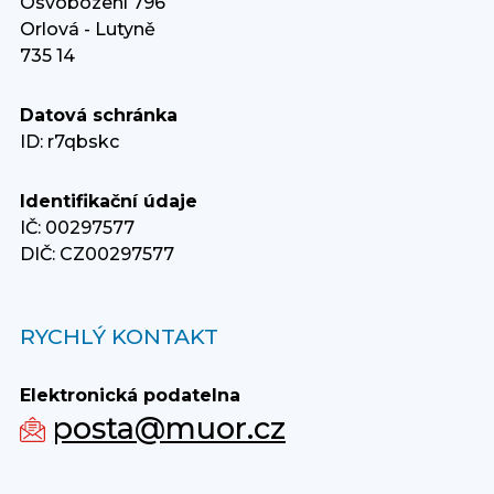
Osvobození 796
Orlová - Lutyně
735 14
Datová schránka
ID: r7qbskc
Identifikační údaje
IČ: 00297577
DIČ: CZ00297577
RYCHLÝ KONTAKT
Elektronická podatelna
posta@muor.cz