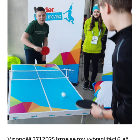
V pondělí 27.1.2025 jsme se my, vybraní žáci 6. až