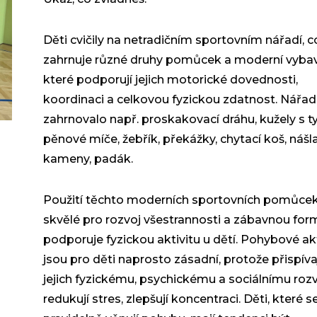
Děti cvičily na netradičním sportovním nářadí, c
zahrnuje různé druhy pomůcek a moderní vybav
které podporují jejich motorické dovednosti,
koordinaci a celkovou fyzickou zdatnost. Nářad
zahrnovalo např. proskakovací dráhu, kužely s t
pěnové míče, žebřík, překážky, chytací koš, náš
kameny, padák.
Použití těchto moderních sportovních pomůcek
skvělé pro rozvoj všestrannosti a zábavnou fo
podporuje fyzickou aktivitu u dětí. Pohybové akt
jsou pro děti naprosto zásadní, protože přispívaj
jejich fyzickému, psychickému a sociálnímu rozvo
redukují stres, zlepšují koncentraci. Děti, které s