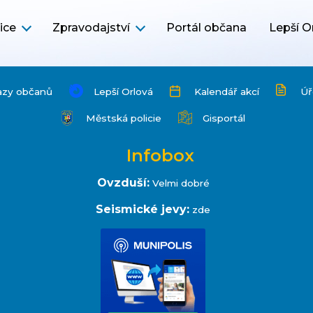
ice
Zpravodajství
Portál občana
Lepší O
azy občanů
Lepší Orlová
Kalendář akcí
Úř
Městská policie
Gisportál
Infobox
Ovzduší:
Velmi dobré
Seismické jevy:
zde