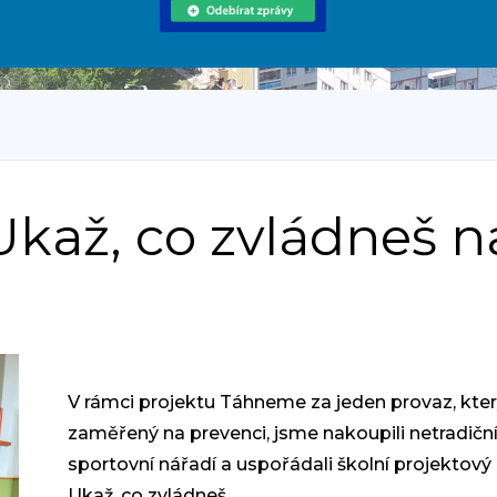
Ukaž, co zvládneš n
V rámci projektu Táhneme za jeden provaz, kter
zaměřený na prevenci, jsme nakoupili netradičn
sportovní nářadí a uspořádali školní projektový
Ukaž, co zvládneš.