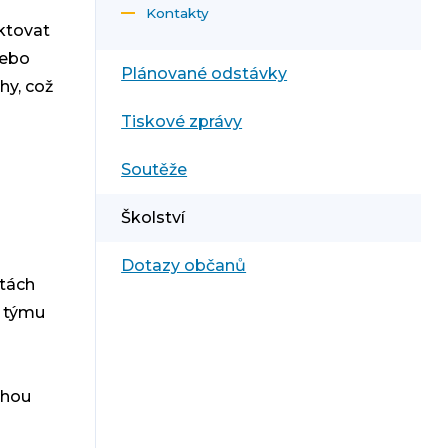
Kontakty
ektovat
nebo
Plánované odstávky
hy, což
Tiskové zprávy
Soutěže
Školství
Dotazy občanů
itách
a týmu
ohou