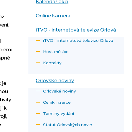
Kalendář akcí
Online kamera
ož
ení,
iTVO - internetová televize Orlová
iTVO - internetová televize Orlová
í
yčemi,
Host měsíce
lapné
Kontakty
Orlovské noviny
 je
rmou
Orlovské noviny
ivity
Ceník inzerce
í k
Termíny vydání
ji,
e
Statut Orlovských novin