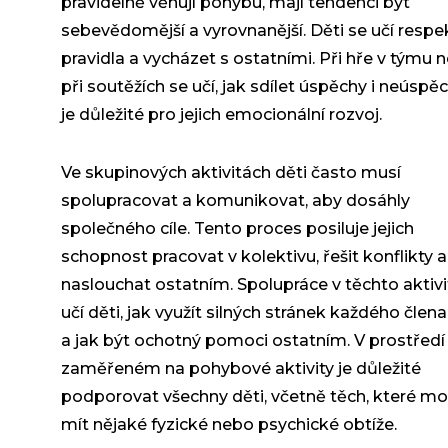
pravidelně věnují pohybu, mají tendenci být
sebevědomější a vyrovnanější. Děti se učí resp
pravidla a vycházet s ostatními. Při hře v týmu 
při soutěžích se učí, jak sdílet úspěchy i neúspěc
je důležité pro jejich emocionální rozvoj.
Ve skupinových aktivitách děti často musí
spolupracovat a komunikovat, aby dosáhly
společného cíle. Tento proces posiluje jejich
schopnost pracovat v kolektivu, řešit konflikty a
naslouchat ostatním. Spolupráce v těchto aktiv
učí děti, jak využít silných stránek každého člen
a jak být ochotný pomoci ostatním. V prostředí
zaměřeném na pohybové aktivity je důležité
podporovat všechny děti, včetně těch, které m
mít nějaké fyzické nebo psychické obtíže.