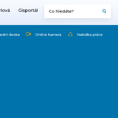
rlová
Gisportál
ední deska
Online kamera
Nabídka práce