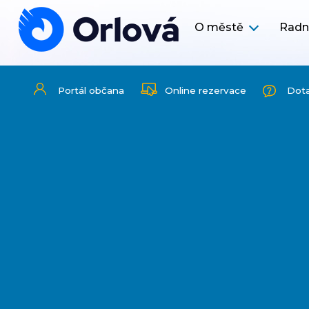
O městě
Radn
Portál občana
Online rezervace
Dot