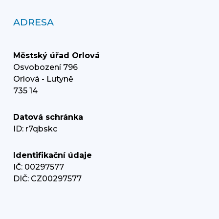
ADRESA
Městský úřad Orlová
Osvobození 796
Orlová - Lutyně
735 14
Datová schránka
ID: r7qbskc
Identifikační údaje
IČ: 00297577
DIČ: CZ00297577