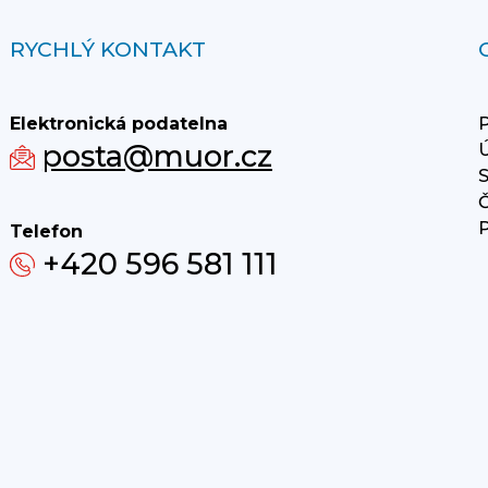
RYCHLÝ KONTAKT
Elektronická podatelna
P
posta@muor.cz
Ú
S
Č
P
Telefon
+420 596 581 111