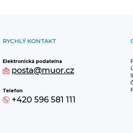
RYCHLÝ KONTAKT
Elektronická podatelna
P
posta@muor.cz
Ú
S
Č
P
Telefon
+420 596 581 111