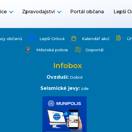
ice
Zpravodajství
Portál občana
Lepší O
azy občanů
Lepší Orlová
Kalendář akcí
Úř
Městská policie
Gisportál
Infobox
Ovzduší:
Dobré
Seismické jevy:
zde