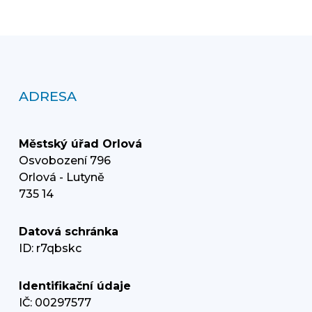
ADRESA
Městský úřad Orlová
Osvobození 796
Orlová - Lutyně
735 14
Datová schránka
ID: r7qbskc
Identifikační údaje
IČ: 00297577