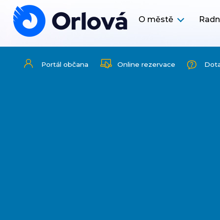
O městě
Radn
Portál občana
Online rezervace
Dot