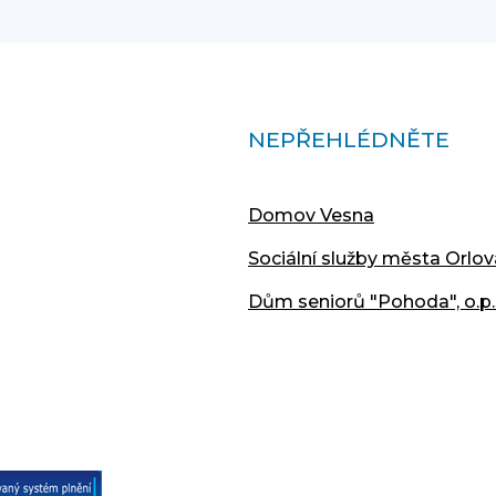
NEPŘEHLÉDNĚTE
Domov Vesna
Sociální služby města Orlov
Dům seniorů "Pohoda", o.p.