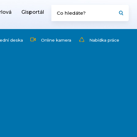
rlová
Gisportál
ední deska
Online kamera
Nabídka práce