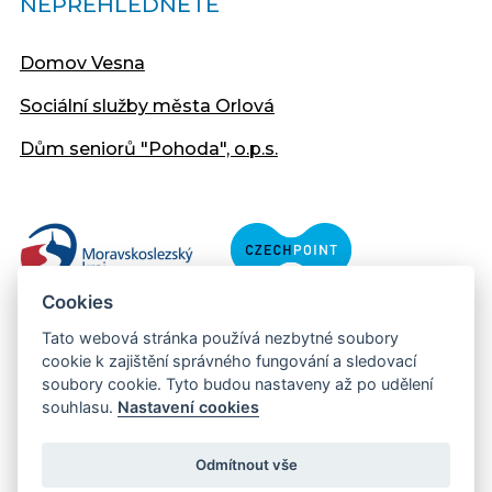
NEPŘEHLÉDNĚTE
Domov Vesna
Sociální služby města Orlová
Dům seniorů "Pohoda", o.p.s.
Cookies
Tato webová stránka používá nezbytné soubory
cookie k zajištění správného fungování a sledovací
soubory cookie. Tyto budou nastaveny až po udělení
souhlasu.
Nastavení cookies
Copyright © 2013 - 2026 Městský úřad Orlová
Prohlášení přístupnosti
Odmítnout vše
Created:
web-evolution.cz
| Webmaster: