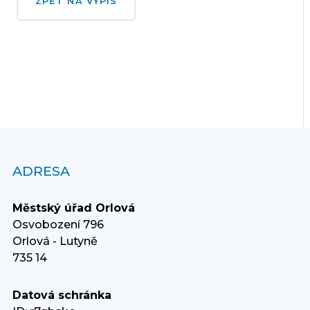
ZPĚT NA VÝPIS
ADRESA
Městský úřad Orlová
Osvobození 796
Orlová - Lutyně
735 14
Datová schránka