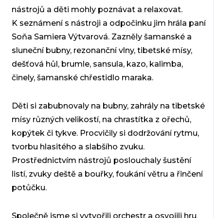
nástrojů a děti mohly poznávat a relaxovat.
K seznámení s nástroji a odpočinku jim hrála paní
Soňa Samiera Výtvarová. Zazněly šamanské a
sluneční bubny, rezonanční vlny, tibetské mísy,
dešťová hůl, brumle, sansula, kazo, kalimba,
činely, šamanské chřestidlo maraka.
Děti si zabubnovaly na bubny, zahrály na tibetské
mísy různých velikostí, na chrastítka z ořechů,
kopýtek či tykve. Procvičily si dodržování rytmu,
tvorbu hlasitého a slabšího zvuku.
Prostřednictvím nástrojů poslouchaly šustění
listí, zvuky deště a bouřky, foukání větru a řinčení
potůčku.
Společně jsme si vytvořili orchestr a osvojili hru