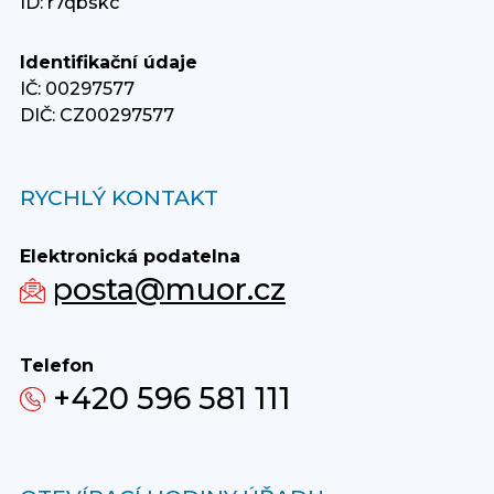
ID: r7qbskc
Identifikační údaje
IČ: 00297577
DIČ: CZ00297577
RYCHLÝ KONTAKT
Elektronická podatelna
posta@muor.cz
Telefon
+420 596 581 111