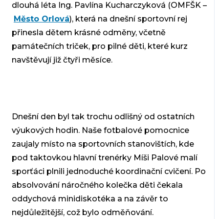
dlouhá léta Ing. Pavlína Kucharczyková (OMFŠK –
Město Orlová
), která na dnešní sportovní rej
přinesla dětem krásné odměny, včetně
památečních triček, pro pilné děti, které kurz
navštěvují již čtyři měsíce.
Dnešní den byl tak trochu odlišný od ostatních
výukových hodin. Naše fotbalové pomocnice
zaujaly místo na sportovních stanovištích, kde
pod taktovkou hlavní trenérky Míši Palové malí
sporťáci plnili jednoduché koordinační cvičení. Po
absolvování náročného kolečka děti čekala
oddychová minidiskotéka a na závěr to
nejdůležitější, což bylo odměňování.