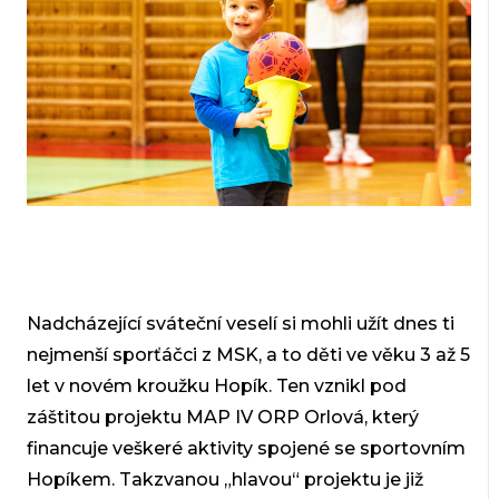
Nadcházející sváteční veselí si mohli užít dnes ti
nejmenší sporťáčci z MSK, a to děti ve věku 3 až 5
let v novém kroužku Hopík. Ten vznikl pod
záštitou projektu MAP IV ORP Orlová, který
financuje veškeré aktivity spojené se sportovním
Hopíkem. Takzvanou „hlavou“ projektu je již