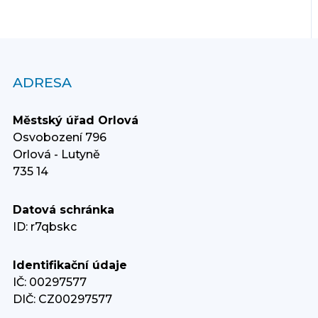
ADRESA
Městský úřad Orlová
Osvobození 796
Orlová - Lutyně
735 14
Datová schránka
ID: r7qbskc
Identifikační údaje
IČ: 00297577
DIČ: CZ00297577