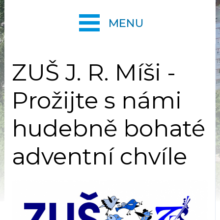
MENU
ZUŠ J. R. Míši -
Prožijte s námi
hudebně bohaté
adventní chvíle