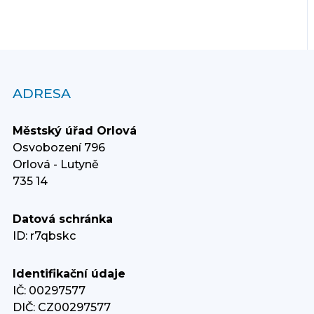
ADRESA
Městský úřad Orlová
Osvobození 796
Orlová - Lutyně
735 14
Datová schránka
ID: r7qbskc
Identifikační údaje
IČ: 00297577
DIČ: CZ00297577