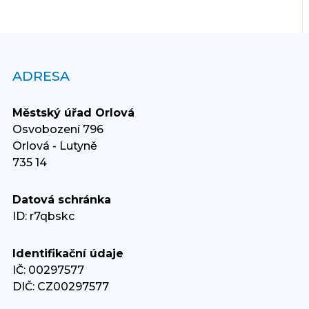
ADRESA
Městský úřad Orlová
Osvobození 796
Orlová - Lutyně
735 14
Datová schránka
ID: r7qbskc
Identifikační údaje
IČ: 00297577
DIČ: CZ00297577