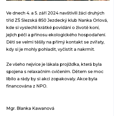
Ve dnech 4. a 5. září 2024 navštívili žáci druhých
tříd ZŠ Slezská 850 Jezdecký klub Nanka Orlová,
kde si vyslechli krátké povídání o životě koní,
jejich péči a přínosu ekologického hospodaření.
Děti se velmi těšily na přímý kontakt se zvířaty,
kdy si je mohly pohladit, vyčistit a nakrmit.
Ze všeho nejvíce je lákala projížďka, která byla
spojena s relaxačním cvičením. Dětem se moc
líbilo a rády by si akci zopakovaly. Akce byla
financována z NPO.
Mgr. Blanka Kawanová