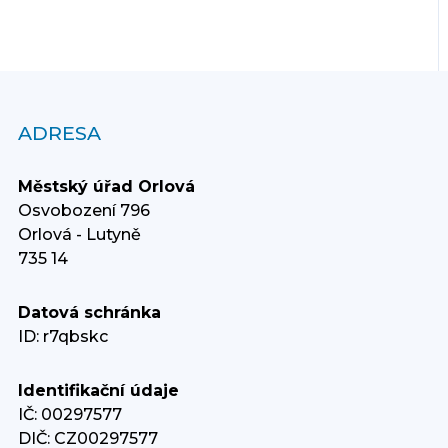
ADRESA
Městský úřad Orlová
Osvobození 796
Orlová - Lutyně
735 14
Datová schránka
ID: r7qbskc
Identifikační údaje
IČ: 00297577
DIČ: CZ00297577