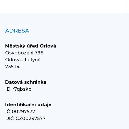
ADRESA
Městský úřad Orlová
Osvobození 796
Orlová - Lutyně
735 14
Datová schránka
ID: r7qbskc
Identifikační údaje
IČ: 00297577
DIČ: CZ00297577