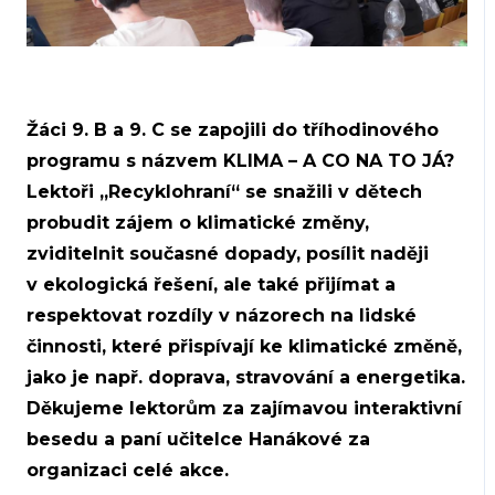
Žáci 9. B a 9. C se zapojili do tříhodinového
programu s názvem
KLIMA – A CO NA TO JÁ?
Lektoři „Recyklohraní“ se snažili v dětech
probudit zájem o klimatické změny,
zviditelnit současné dopady, posílit naději
v ekologická řešení, ale také přijímat a
respektovat rozdíly v názorech na lidské
činnosti, které přispívají ke klimatické změně,
jako je např. doprava, stravování a energetika.
Děkujeme lektorům za zajímavou interaktivní
besedu a paní učitelce Hanákové za
organizaci celé akce.