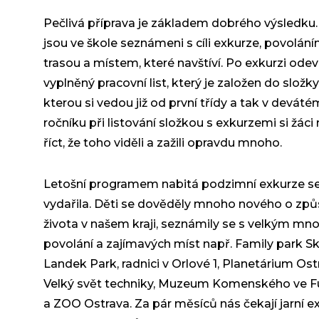
Pečlivá příprava je základem dobrého výsledku.
jsou ve škole seznámeni s cíli exkurze, povolání
trasou a místem, které navštíví. Po exkurzi odev
vyplněný pracovní list, který je založen do složky
kterou si vedou již od první třídy a tak v deváté
ročníku při listování složkou s exkurzemi si žác
říct, že toho viděli a zažili opravdu mnoho.
Letošní programem nabitá podzimní exkurze s
vydařila. Děti se dověděly mnoho nového o zp
života v našem kraji, seznámily se s velkým mn
povolání a zajímavých míst např. Family park Sk
Landek Park, radnici v Orlové 1, Planetárium Ost
Velký svět techniky, Muzeum Komenského ve F
a ZOO Ostrava. Za pár měsíců nás čekají jarní e