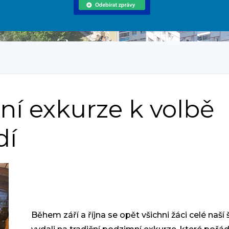
ní exkurze k volbě
dí
Během září a října se opět všichni žáci celé naší 