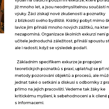
vydali na tradiční podzimní exkurze, které poř
již mnoho let, a jsou neodmyslitelnou součástí n
výuky. Žáci získají nové zkušenosti a poznatky
z blízkosti svého bydliště. Krátký pobyt mimo š
lavice jim přináší mnoho nových zážitků, na kter
nezapomíná. Organizace školních exkurzí není 
učitele jednoduchá záležitost, přináší spoustu st
ale i radosti, když se výsledek podaří.
Základním specifikem exkurze je propojení
teoretických poznatků s praxí, uplatňují se při ní
metody pozorování objektů a procesů, ale můž
jednat také o setkání a diskusi s odborníky z pr
přímo na jejich pracovišti. Vedeme tak žáky ke
kritickému myšlení, k sebehodnocení a k cílené 
s informacemi.