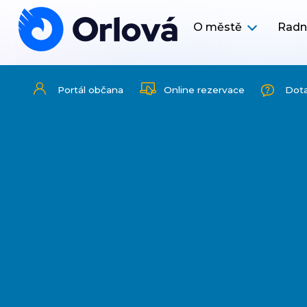
O městě
Radn
Portál občana
Online rezervace
Dot