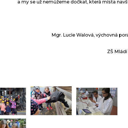
a my se už nemůžeme dočkat, která místa navš
Mgr. Lucie Walová, výchovná po
ZŠ Mládí