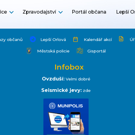
ice
Zpravodajství
Portál občana
Lepší O
azy občanů
Lepší Orlová
Kalendář akcí
Úř
Městská policie
Gisportál
Infobox
Ovzduší:
Velmi dobré
Seismické jevy:
zde