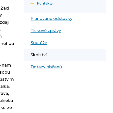
Kontakty
 Žáci
mi,
Plánované odstávky
zdají
,
Tiskové zprávy
m
Soutěže
i mohou
Školství
e nám
Dotazy občanů
ůsobu
ožstvím
alka,
rava,
ulneku
xkurze