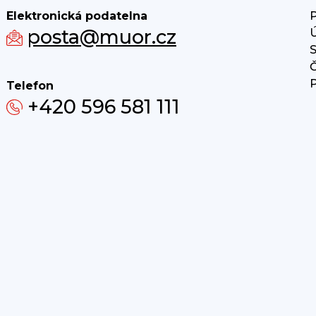
Elektronická podatelna
P
posta@muor.cz
Ú
S
Č
P
Telefon
+420 596 581 111