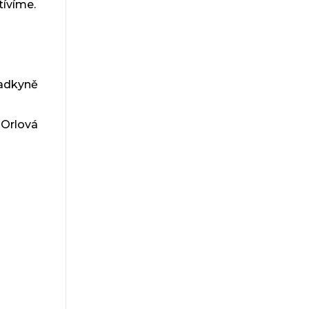
tívíme.
radkyně
 Orlová