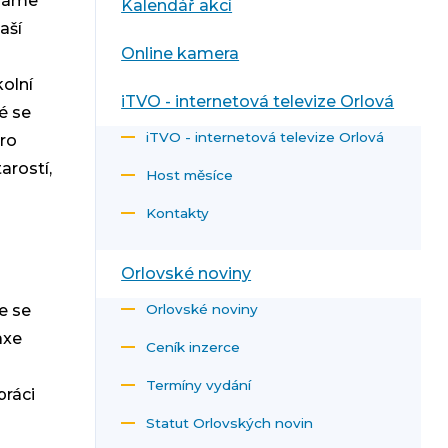
ádáme
Kalendář akcí
aší
Online kamera
kolní
iTVO - internetová televize Orlová
é se
iTVO - internetová televize Orlová
pro
arostí,
Host měsíce
Kontakty
Orlovské noviny
e se
Orlovské noviny
axe
Ceník inzerce
Termíny vydání
práci
Statut Orlovských novin