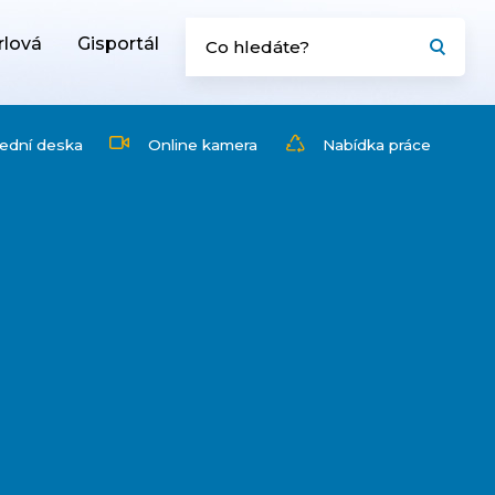
rlová
Gisportál
ední deska
Online kamera
Nabídka práce