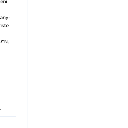
ení
cany-
iště
0"N,
2