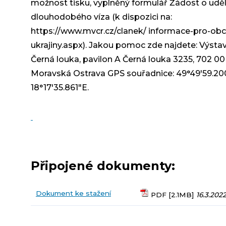
možnost tisku, vyplněný formulář Žádost o uděl
dlouhodobého víza (k dispozici na:
https://www.mvcr.cz/clanek/ informace-pro-ob
ukrajiny.aspx). Jakou pomoc zde najdete: Výstav
Černá louka, pavilon A Černá louka 3235, 702 00
Moravská Ostrava GPS souřadnice: 49°49'59.20
18°17'35.861"E.
Připojené dokumenty:
Dokument ke stažení
PDF [2.1MB]
16.3.202