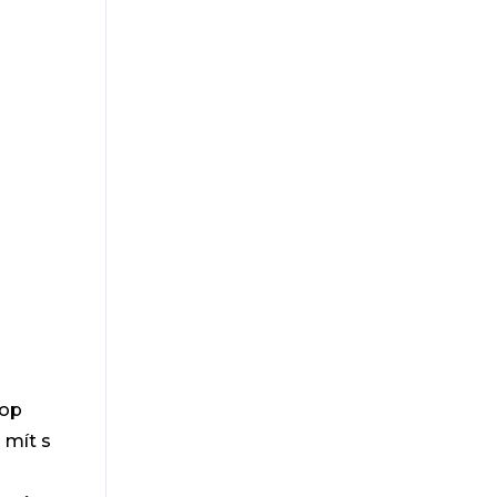
top
 mít s