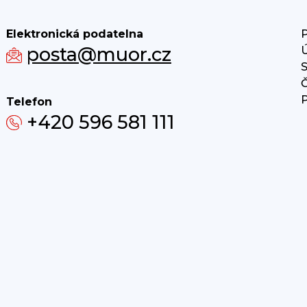
Elektronická podatelna
P
posta@muor.cz
Ú
S
Č
P
Telefon
+420 596 581 111