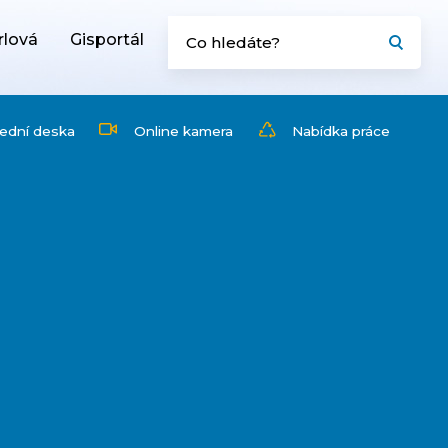
rlová
Gisportál
ední deska
Online kamera
Nabídka práce