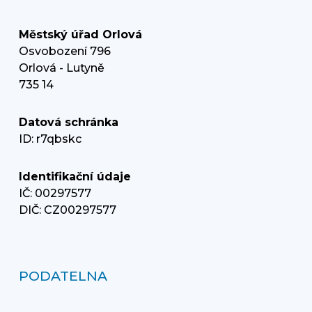
Městský úřad Orlová
Osvobození 796
Orlová - Lutyně
735 14
Datová schránka
ID: r7qbskc
Identifikační údaje
IČ: 00297577
DIČ: CZ00297577
PODATELNA