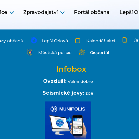
ice
Zpravodajství
Portál občana
Lepší O
azy občanů
Lepší Orlová
Kalendář akcí
Úř
Městská policie
Gisportál
Infobox
Ovzduší:
Velmi dobré
Seismické jevy:
zde