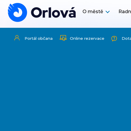
O městě
Radn
Portál občana
Online rezervace
Dot