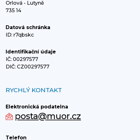
Orlová - Lutyně
735 14
Datová schránka
ID: r7qbskc
Identifikační údaje
IČ: 00297577
DIČ: CZ00297577
RYCHLÝ KONTAKT
Elektronická podatelna
posta@muor.cz
Telefon