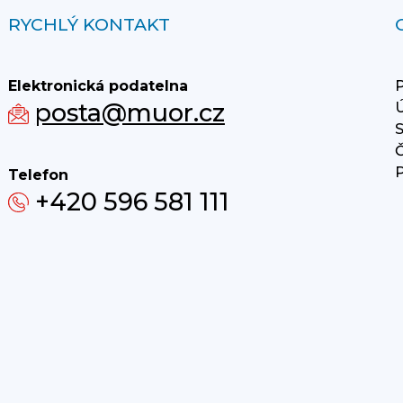
RYCHLÝ KONTAKT
Elektronická podatelna
P
posta@muor.cz
Ú
S
Č
P
Telefon
+420 596 581 111