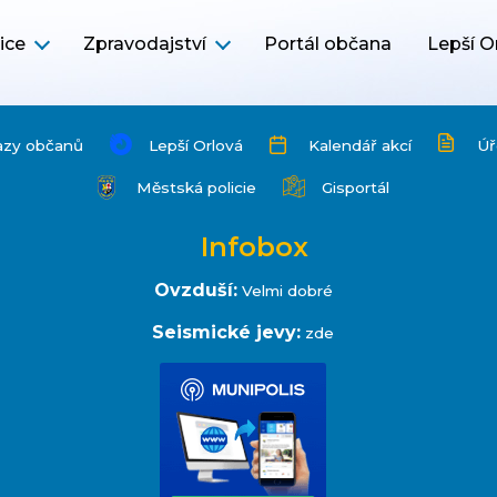
ice
Zpravodajství
Portál občana
Lepší O
azy občanů
Lepší Orlová
Kalendář akcí
Úř
Městská policie
Gisportál
Infobox
Ovzduší:
Velmi dobré
Seismické jevy:
zde