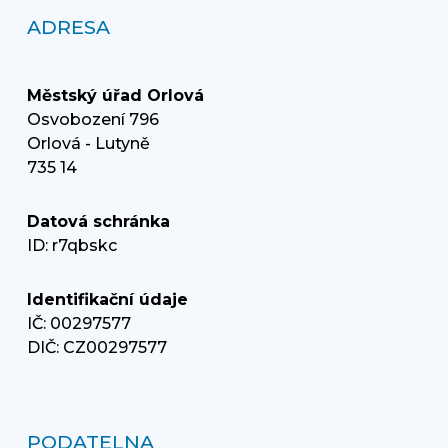
ADRESA
Městský úřad Orlová
Osvobození 796
Orlová - Lutyně
735 14
Datová schránka
ID: r7qbskc
Identifikační údaje
IČ: 00297577
DIČ: CZ00297577
PODATELNA