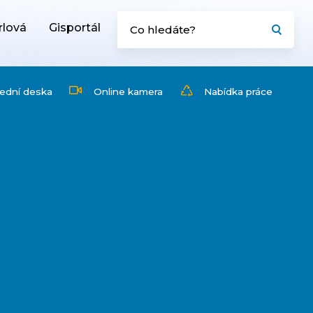
rlová
Gisportál
ední deska
Online kamera
Nabídka práce