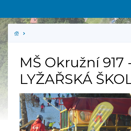
MŠ Okružní 917
LYŽAŘSKÁ ŠKO