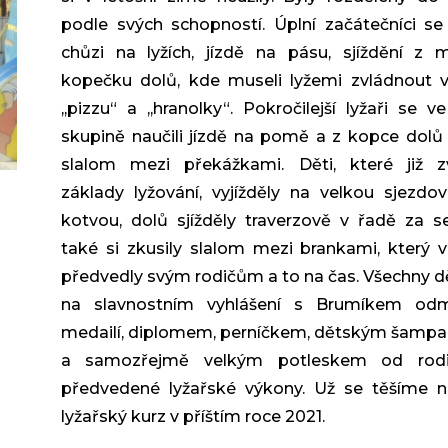
podle svých schopností. Úplní začátečníci se 
chůzi na lyžích, jízdě na pásu, sjíždění z 
kopečku dolů, kde museli lyžemi zvládnout v
,,pizzu“ a ,,hranolky“. Pokročilejší lyžaři se v
skupině naučili jízdě na pomě a z kopce dolů s
slalom mezi překážkami. Děti, které již zv
základy lyžování, vyjížděly na velkou sjezdo
kotvou, dolů sjížděly traverzově v řadě za 
také si zkusily slalom mezi brankami, který 
předvedly svým rodičům a to na čas. Všechny dě
na slavnostním vyhlášení s Brumíkem od
medailí, diplomem, perníčkem, dětským šamp
a samozřejmě velkým potleskem od rod
předvedené lyžařské výkony. Už se těšíme n
lyžařský kurz v příštím roce 2021.