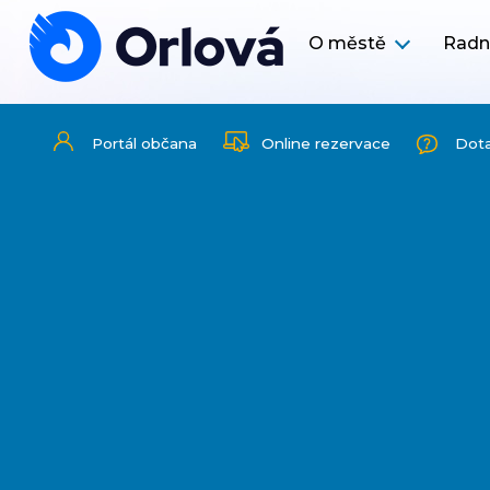
O městě
Radn
Portál občana
Online rezervace
Dot