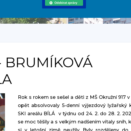
 - BRUMÍKOVÁ
LA
Rok s rokem se sešel a děti z MŠ Okružní 917 v
opět absolvovaly 5-denní výjezdový lyžařský 
SKI areálu BÍLÁ v týdnu od 24. 2. do 28. 2. 202
se moc těšily a s velkým nadšením vítaly sníh, 
si v letošní zimě neužily. Byly rozděleny do