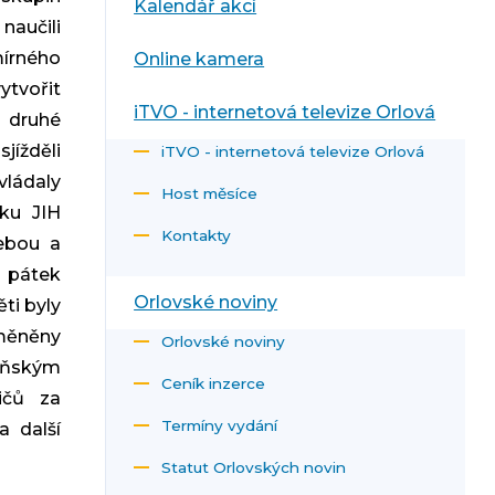
Kalendář akcí
naučili
mírného
Online kamera
ytvořit
iTVO - internetová televize Orlová
e druhé
jížděli
iTVO - internetová televize Orlová
ládaly
Host měsíce
vku JIH
Kontakty
sebou a
v pátek
Orlovské noviny
ti byly
měněny
Orlovské noviny
aňským
Ceník inzerce
ičů za
Termíny vydání
a další
Statut Orlovských novin