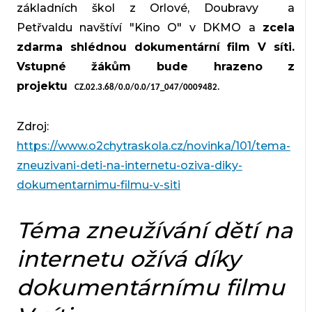
základních škol z Orlové, Doubravy a
Petřvaldu navštíví "Kino O" v DKMO a
zcela
zdarma shlédnou dokumentární film V síti.
Vstupné žákům bude hrazeno z
projektu
CZ.02.3.68/0.0/0.0/17_047/0009482.
Zdroj:
https://www.o2chytraskola.cz/novinka/101/tema-
zneuzivani-deti-na-internetu-oziva-diky-
dokumentarnimu-filmu-v-siti
Téma zneužívání dětí na
internetu ožívá díky
dokumentárnímu filmu