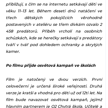
přibližují, s čím se na internetu setkávají děti ve
věku 11–13 let. Během deseti dnů natáčení ve
třech dětských pokojíčcích věrohodně
postavených v ateliéru se třem dívkám ozvalo 2
458 predátorů. Příběh vrcholí na osobních
schůzkách, kde se herečky setkávají s predátory
tváří v tvář pod dohledem ochranky a skrytých
kamer.
Po filmu přijde osvětová kampaň ve školách
Film je natočený ve dvou verzích. První
celovečerní je určená široké veřejnosti. Druhá
verze je kratší a vhodná pro děti už od 12ti let. Na
film bude navazovat osvětová kampaň, jejímž
hlavním partnerem je O2 Chytrá škola. Učitelé a