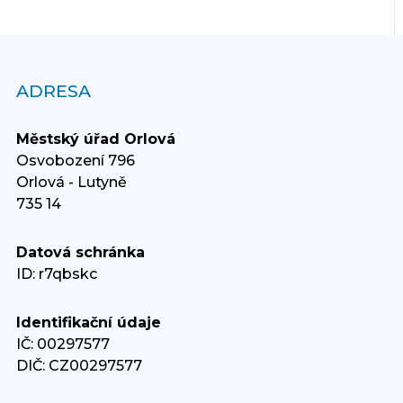
ADRESA
Městský úřad Orlová
Osvobození 796
Orlová - Lutyně
735 14
Datová schránka
ID: r7qbskc
Identifikační údaje
IČ: 00297577
DIČ: CZ00297577