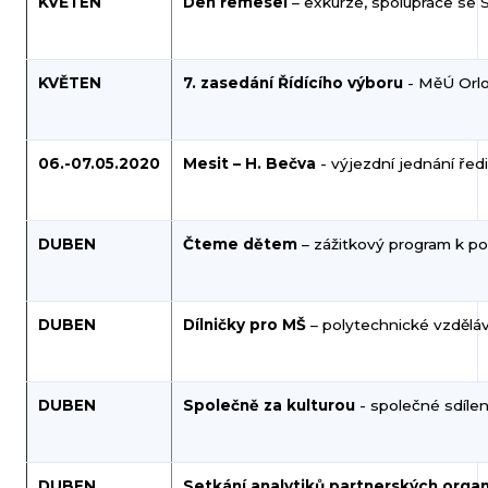
KVĚTEN
Den řemesel
– exkurze, spolupráce se S
KVĚTEN
7. zasedání Řídícího výboru
- MěÚ Orl
06.-07.05.2020
Mesit – H. Bečva
- výjezdní jednání ředi
DUBEN
Čteme dětem
– zážitkový program k pod
DUBEN
Dílničky pro MŠ
– polytechnické vzděláv
DUBEN
Společně za kulturou
-
společné sdílen
DUBEN
Setkání analytiků partnerských organ