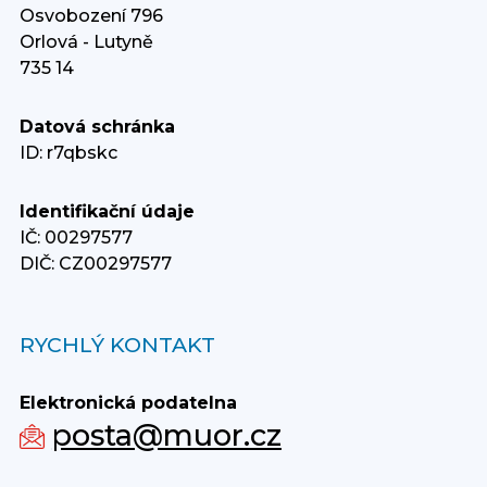
Osvobození 796
Orlová - Lutyně
735 14
Datová schránka
ID: r7qbskc
Identifikační údaje
IČ: 00297577
DIČ: CZ00297577
RYCHLÝ KONTAKT
Elektronická podatelna
posta@muor.cz