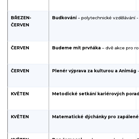
BŘEZEN-
Budkování
– polytechnické vzdělávání - 
ČERVEN
ČERVEN
Budeme mít prvňáka
– dvě akce pro r
ČERVEN
Plenér výprava za kulturou a Animág
KVĚTEN
Metodické setkání kariérových pora
KVĚTEN
Matematické dýchánky pro zapálen