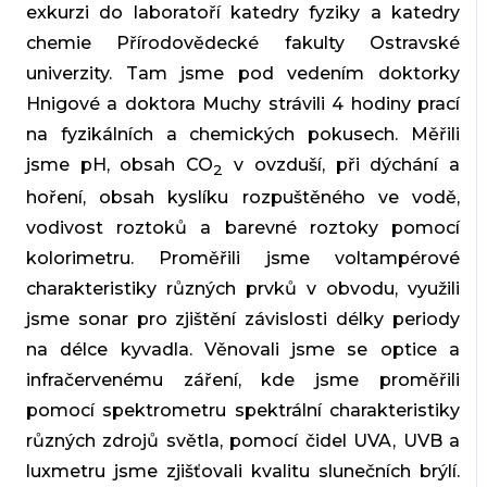
exkurzi do laboratoří katedry fyziky a katedry
chemie Přírodovědecké fakulty Ostravské
univerzity. Tam jsme pod vedením doktorky
Hӧnigové a doktora Muchy strávili 4 hodiny prací
na fyzikálních a chemických pokusech. Měřili
jsme pH, obsah CO
v ovzduší, při dýchání a
2
hoření, obsah kyslíku rozpuštěného ve vodě,
vodivost roztoků a barevné roztoky pomocí
kolorimetru. Proměřili jsme voltampérové
charakteristiky různých prvků v obvodu, využili
jsme sonar pro zjištění závislosti délky periody
na délce kyvadla. Věnovali jsme se optice a
infračervenému záření, kde jsme proměřili
pomocí spektrometru spektrální charakteristiky
různých zdrojů světla, pomocí čidel UVA, UVB a
luxmetru jsme zjišťovali kvalitu slunečních brýlí.