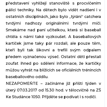
představení vyhlížejí stanoviště s procvičením
pálící techniky. Na dětech bylo vidět nadšení i v
ostatních disciplínách, jako bylo „týrání“ catchera
tvrdými nadhozy originálními tvrdými míči.
Smekáme nad paní učitelkou, která si baseball
chtěla s námi také vyzkoušet. A baseballových
kartiček jsme taky pár rozdali, ale pouze těm,
kteří byli tak šikovní a trefili svým odpalem
předem vyznačenou výseč. Ostatní děti přestali
zoufat ihned po sdělení informace, že kartičky
můžou vyhrát na blížících se oficiálních trénincích
baseballového oddílu.
NEZAPOMEŇTE – začínáme již příští týden v
úterý 07.03.2017 od 15.30 hod. v tělocvičně na ZŠ
Ke Studánce 1050. Přijděte se podívat i s rodiči.