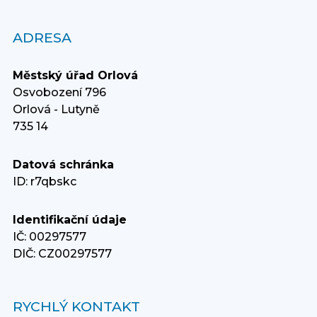
ADRESA
Městský úřad Orlová
Osvobození 796
Orlová - Lutyně
735 14
Datová schránka
ID: r7qbskc
Identifikační údaje
IČ: 00297577
DIČ: CZ00297577
RYCHLÝ KONTAKT