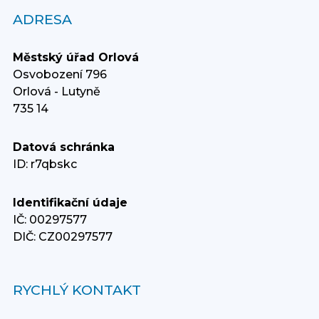
ADRESA
Městský úřad Orlová
Osvobození 796
Orlová - Lutyně
735 14
Datová schránka
ID: r7qbskc
Identifikační údaje
IČ: 00297577
DIČ: CZ00297577
RYCHLÝ KONTAKT